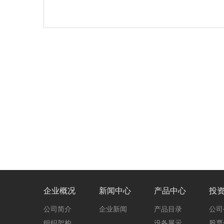
企业概况
新闻中心
产品中心
投
公司简介
企业新闻
产品目录
公司
组织架构
设备展示
股票