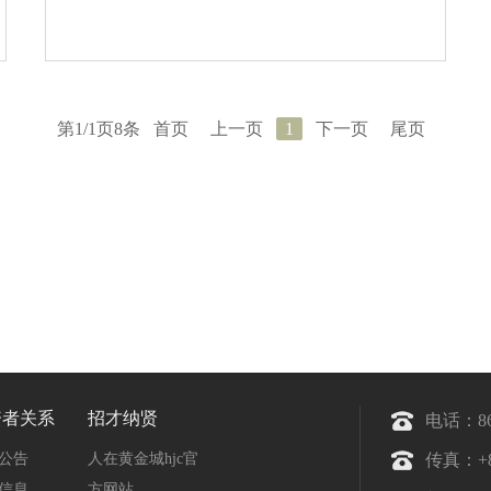
第1/1页8条
首页
上一页
1
下一页
尾页
资者关系
招才纳贤
电话：86
公告
人在黄金城hjc官
传真：+8
信息
方网站