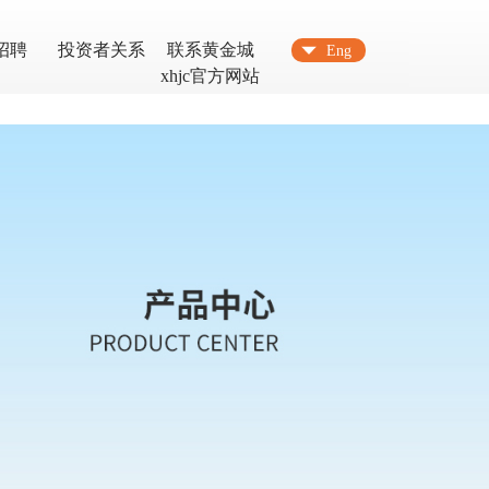
招聘
投资者关系
联系黄金城
Eng
xhjc官方网站